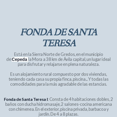
FONDA DE SANTA
TERESA
Está en la Sierra Norte de Gredos, en el municipio
de
la Mora a 38 km de Ávila capital, un lugar ideal
Cepeda
para disfrutar y relajarse en plena naturaleza.
Es un alojamiento rural compuesto por dos viviendas,
teniendo cada casa su propia finca, piscina... Y todas las
comodidades para la más agradable de las estancias.
Fonda de Santa Teresa I
: Consta de 4 habitaciones dobles, 2
baños con ducha hidromasaje, 2 salones-cocina americana
con chimenea. En el exterior, piscina privada, barbacoa y
jardín. De 4 a 8 plazas.